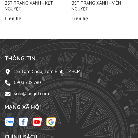
BST TRĂNG XANH - KẾT
BST TRĂNG XANH - VIÊN
NGUYỆT
NGUYỆT
Liên hệ
Liên hệ
THÔNG TIN
165 Tam Châu, Tam Bình, TP.HCM
0903.708.780
sale@lhngift.com
MẠNG XÃ HỘI
CHÍNH SÁCH