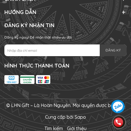
HƯỚNG DẪN
ĐĂNG KÝ NHẬN TIN
Đăng ký ngay! Để nhận thật nhiều ưu đãi
ĐĂNG KÝ
HÌNH THỨC THANH TOÁN
© LHN Gift – Là Hoàn Nguyên. Mọi quyền được bảo lưu.
Cung cấp bởi
Sapo
Tìm kiếm
Giới thiệu