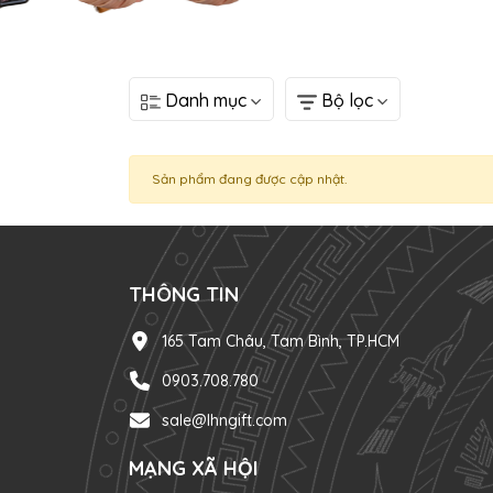
Danh mục
Bộ lọc
Sản phẩm đang được cập nhật.
THÔNG TIN
165 Tam Châu, Tam Bình, TP.HCM
0903.708.780
sale@lhngift.com
MẠNG XÃ HỘI