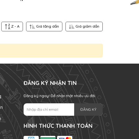
Z - A
Giá tăng dần
Giá giảm dần
ĐĂNG KÝ NHẬN TIN
g
Đăng ký ngay! Để nhận thật nhiều ưu đãi
án
ĐĂNG KÝ
n
HÌNH THỨC THANH TOÁN