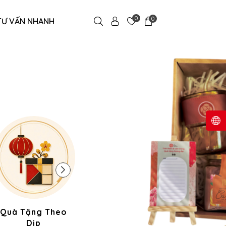
0
0
TƯ VẤN NHANH
Quà Tặng Theo
Quà Gia Dụng
Quà C
Dịp