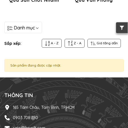
Danh mục
Sắp xếp:
A - Z
Z - A
Giá tăng dần
Sản phẩm đang được cập nhật.
THÔNG TIN
165 Tam Châu, Tam Bình, TP.HCM
0903.708.780
sale@lhngift.com