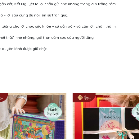
n kết, Kết Nguyệt là lời nhắn gửi nhẹ nhàng trong dịp trăng rằm:
 – lời sâu cũng đủ nói lên sự trân quý.
u tượng cho lời chúc sức khỏe – sự gắn bó – và cảm ơn chân thành.
 “nút thắt” nhẹ nhàng, gói trọn cảm xúc của người tặng.
t duyên lành được giữ chặt.