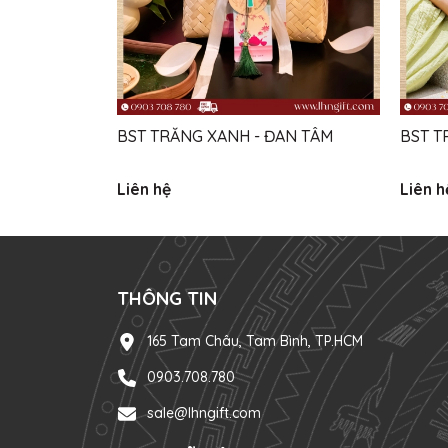
BST TRĂNG XANH - ĐAN TÂM
BST T
Liên hệ
Liên h
THÔNG TIN
165 Tam Châu, Tam Bình, TP.HCM
0903.708.780
sale@lhngift.com