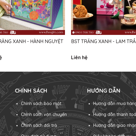
RĂNG XANH - HÀNH NGUYỆT
BST TRĂNG XANH - LAM TR
ệ
Liên hệ
CHÍNH SÁCH
HƯỚNG DẪN
Chính sách bảo mật
Hướng dẫn mua hàn
Chính sách vận chuyển
Hướng dẫn thanh to
Chính sách đổi trả
Hướng dẫn giao nhậ