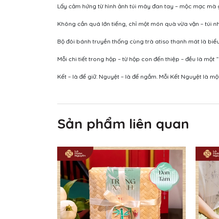
Lấy cảm hứng từ hình ảnh túi mây đan tay – mộc mạc mà gắ
Không cần quá lớn tiếng, chỉ một món quà vừa vặn – túi nhỏ
Bộ đôi bánh truyền thống cùng trà atiso thanh mát là biể
Mỗi chi tiết trong hộp – từ hộp con đến thiệp – đều là một
Kết – là để giữ. Nguyệt – là để ngắm. Mỗi Kết Nguyệt là mộ
Sản phẩm liên quan