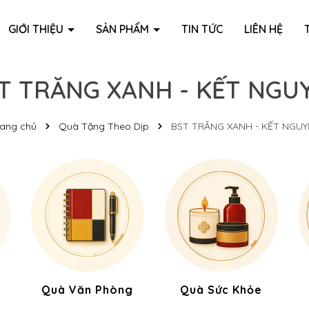
GIỚI THIỆU
SẢN PHẨM
TIN TỨC
LIÊN HỆ
T TRĂNG XANH - KẾT NGU
rang chủ
Quà Tặng Theo Dịp
BST TRĂNG XANH - KẾT NGUY
Quà Văn Phòng
Quà Sức Khỏe