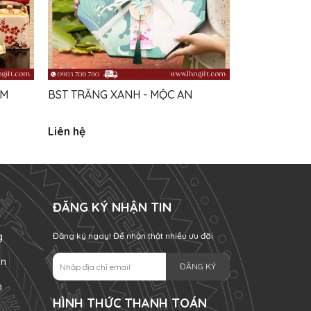
ẦM
BST TRĂNG XANH - MỘC AN
BST TRĂNG 
Liên hệ
Liên hệ
ĐĂNG KÝ NHẬN TIN
g
Đăng ký ngay! Để nhận thật nhiều ưu đãi
án
ĐĂNG KÝ
n
HÌNH THỨC THANH TOÁN