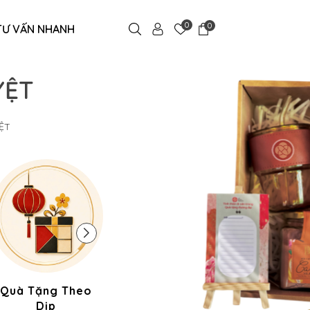
0
0
TƯ VẤN NHANH
YỆT
ỆT
Quà Tặng Theo
Quà Gia Dụng
Quà C
Dịp