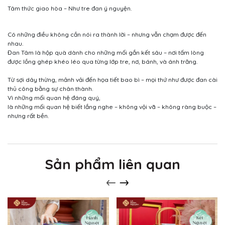
Tâm thức giao hòa – Như tre đan ý nguyện.
Có những điều không cần nói ra thành lời – nhưng vẫn chạm được đến
nhau.
Đan Tâm là hộp quà dành cho những mối gắn kết sâu – nơi tấm lòng
được lồng ghép khéo léo qua từng lớp tre, nơ, bánh, và ánh trăng.
Từ sợi dây thừng, mảnh vải đến họa tiết bao bì – mọi thứ như được đan cài
thủ công bằng sự chân thành.
Vì những mối quan hệ đáng quý,
là những mối quan hệ biết lắng nghe – không vội vã – không ràng buộc –
nhưng rất bền.
Sản phẩm liên quan