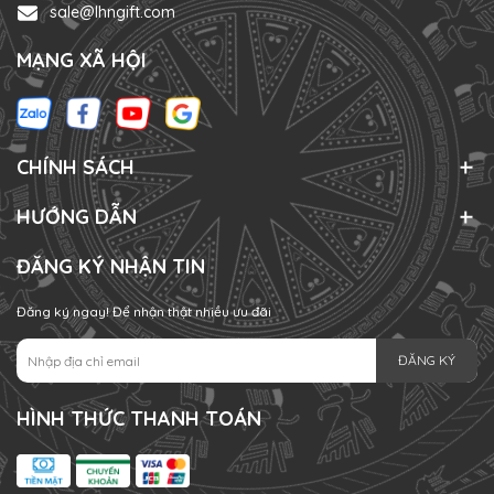
sale@lhngift.com
MẠNG XÃ HỘI
CHÍNH SÁCH
HƯỚNG DẪN
ĐĂNG KÝ NHẬN TIN
Đăng ký ngay! Để nhận thật nhiều ưu đãi
ĐĂNG KÝ
HÌNH THỨC THANH TOÁN