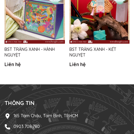
BST TRĂNG XANH - HÀNH
BST TRĂNG XANH - KẾT
NGUYỆT
NGUYỆT
Liên hệ
Liên hệ
THÔNG TIN
165 Tam Châu, Tam Bình, TP.HCM
0903.708.780