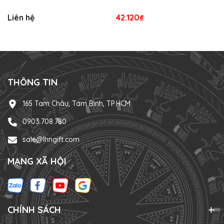
Liên hệ
42.120₫
THÔNG TIN
165 Tam Châu, Tam Bình, TP.HCM
0903.708.780
sale@lhngift.com
MẠNG XÃ HỘI
CHÍNH SÁCH