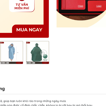
ng
uả, giúp bạn luôn khô ráo trong những ngày mưa.
 phần nón được cố định chắc chắn, không lo bị rớt hay bị gió thổi bay.