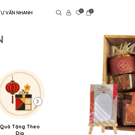
0
0
TƯ VẤN NHANH
N
Quà Tặng Theo
Quà Gia Dụng
Quà C
Dịp