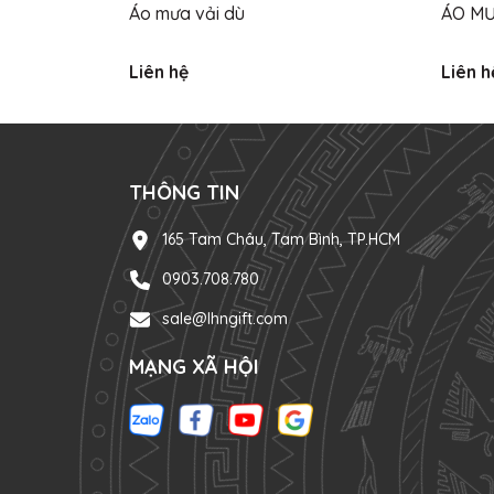
Áo mưa vải dù
ÁO MƯ
Liên hệ
Liên h
THÔNG TIN
165 Tam Châu, Tam Bình, TP.HCM
0903.708.780
sale@lhngift.com
MẠNG XÃ HỘI