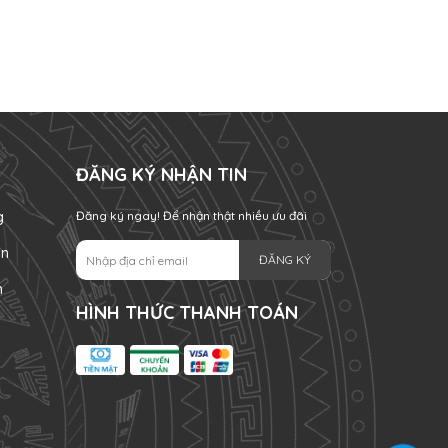
ĐĂNG KÝ NHẬN TIN
g
Đăng ký ngay! Để nhận thật nhiều ưu đãi
án
ĐĂNG KÝ
n
HÌNH THỨC THANH TOÁN